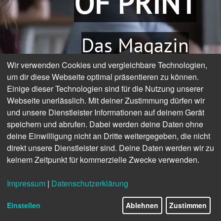
OF PRINT
Das Magazin
Wir verwenden Cookies und vergleichbare Technologien,
zur Zukunft der
um dir diese Webseite optimal präsentieren zu können.
Einige dieser Technologien sind für die Nutzung unserer
Print-
Webseite unerlässlich. Mit deiner Zustimmung dürfen wir
und unsere Dienstleister Informationen auf deinem Gerät
speichern und abrufen. Dabei werden deine Daten ohne
Kommunikation
deine Einwilligung nicht an Dritte weitergegeben, die nicht
direkt unsere Dienstleister sind. Deine Daten werden wir zu
keinem Zeitpunkt für kommerzielle Zwecke verwenden.
Impressum
|
Datenschutzerklärung
Einstellen
Ablehnen
Zustimmen