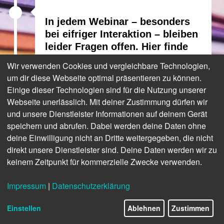
In jedem Webinar – besonders
bei eifriger Interaktion – bleiben
leider Fragen offen. Hier finde
Sie nachträglich die Antworten
Wir verwenden Cookies und vergleichbare Technologien,
zu den wichtigsten Fragen der
um dir diese Webseite optimal präsentieren zu können.
Gäste unserer Webinar-Serie
Einige dieser Technologien sind für die Nutzung unserer
„Hyperpersonalisierung“ (
hier
Webseite unerlässlich. Mit deiner Zustimmung dürfen wir
mehr Infos
).
und unsere Dienstleister Informationen auf deinem Gerät
speichern und abrufen. Dabei werden deine Daten ohne
deine Einwilligung nicht an Dritte weitergegeben, die nicht
direkt unsere Dienstleister sind. Deine Daten werden wir zu
In welchem Bereich / Branchen
keinem Zeitpunkt für kommerzielle Zwecke verwenden.
gibt es aktuell bereits die meisten
Impressum
|
Datenschutzerklärung
Programmatic Print-Projekte?
Einstellen
Ablehnen
Zustimmen