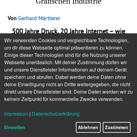
Grafischen Industrie
Von
Gerhard Märtterer
500 Jahre Druck, 20 Jahre Internet – wie
wächst das zusammen?
Wir verwenden Cookies und vergleichbare Technologien,
um dir diese Webseite optimal präsentieren zu können.
In der Corona-Zeit sind wir von heute auf morgen
Einige dieser Technologien sind für die Nutzung unserer
ins Home Office gewechselt, streamten Webinare,
Webseite unerlässlich. Mit deiner Zustimmung dürfen wir
konferierten per Telko oder Video. Die Angst vor
und unsere Dienstleister Informationen auf deinem Gerät
diesem Neuen haben wir schnell überwunden.
Das
speichern und abrufen. Dabei werden deine Daten ohne
war im Vor-Corona-Zeitalter noch anders. Da
deine Einwilligung nicht an Dritte weitergegeben, die nicht
konnten viele ihre ureigensten Ängste vor dem
direkt unsere Dienstleister sind. Deine Daten werden wir zu
Neuen, ihre Neophobien noch hegen und pflegen.
keinem Zeitpunkt für kommerzielle Zwecke verwenden.
Zum Beispiel die Drucker der Generation
Babyboomer (geboren 1948 bis 1964). Die Boomer
Impressum
|
Datenschutzerklärung
verteufelten vor 20 Jahren das Internet. Sie hatten
Einstellen
Ablehnen
Zustimmen
einfach Angst, dass das Web den Printmedien
etwas wegnimmt. Genau anders herum tickten die