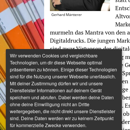
Entsc
Gerhard Märtterer
Altvo
Mark
murmeln das Mantra von den a
Digitaldrucks. Die jungen Mar
sind zwar Virtuosen
der digita
Wir verwenden Cookies und vergleichbare
haben aber wenig Erfahrung mi
Technologien, um dir diese Webseite optimal
Glück kommt jetzt eine neue G
präsentieren zu können. Einige dieser Technologien
Druckern ans Ruder, die die Sp
sind für die Nutzung unserer Webseite unerlässlich.
dieser zwei Gruppen aufheben 
Mit deiner Zustimmung dürfen wir und unsere
die Werkzeuge, um neue Wege 
Dienstleister Informationen auf deinem Gerät
zu-eins-Kommunikation zu besc
speichern und abrufen. Dabei werden deine Daten
ohne deine Einwilligung nicht an Dritte
zum Programmatic Printing. Es 
weitergegeben, die nicht direkt unsere Dienstleister
eine Frage der Machbarkeit, o
sind. Deine Daten werden wir zu keinem Zeitpunkt
Kundendialog über Papier oder 
für kommerzielle Zwecke verwenden.
sondern eine Frage der Effizie