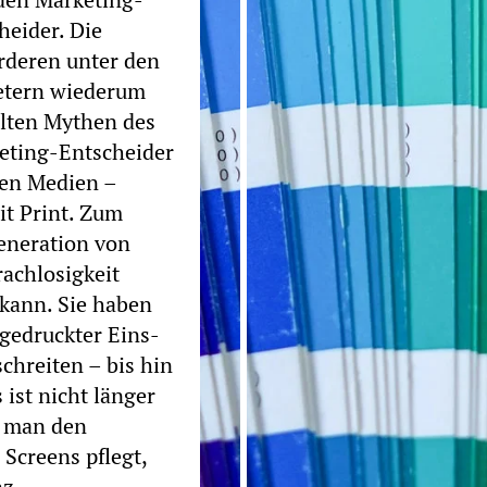
heider. Die
rderen unter den
etern wiederum
lten Mythen des
keting-Entscheider
len Medien –
t Print. Zum
eneration von
rachlosigkeit
kann. Sie haben
gedruckter Eins-
hreiten – bis hin
ist nicht länger
b man den
Screens pflegt,
nz.