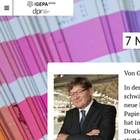
7 
Von
G
In de
schw
neue 
Papie
hat i
Druck
statt