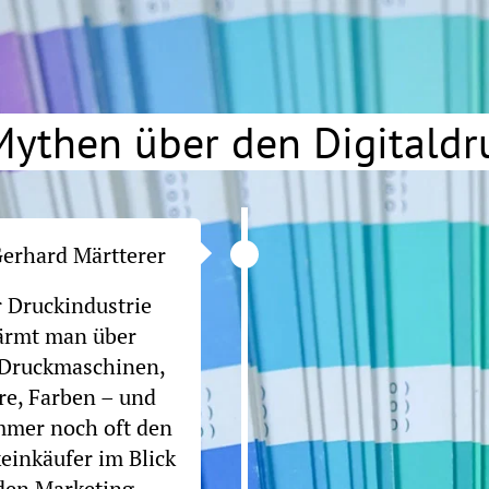
Mythen über den Digitaldr
erhard Märtterer
r Druckindustrie
ärmt man über
Druckmaschinen,
re, Farben – und
mmer noch oft den
einkäufer im Blick
 den Marketing-