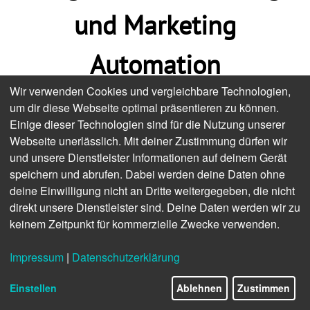
und Marketing
Automation
Wir verwenden Cookies und vergleichbare Technologien,
um dir diese Webseite optimal präsentieren zu können.
Im 1. Quartal 2024 knüpft eine vierteilige
Einige dieser Technologien sind für die Nutzung unserer
Webinarserie an die Digitalkonferenz
Webseite unerlässlich. Mit deiner Zustimmung dürfen wir
„Hyperpersonalisierung“ (
hier die
und unsere Dienstleister Informationen auf deinem Gerät
Zusammenfassung
) an. Lernen Sie von
speichern und abrufen. Dabei werden deine Daten ohne
PraktikerInnen und StrategInnen
deine Einwilligung nicht an Dritte weitergegeben, die nicht
ausführlicher die einzelnen
direkt unsere Dienstleister sind. Deine Daten werden wir zu
keinem Zeitpunkt für kommerzielle Zwecke verwenden.
Themenkomplexe kennen und rüsten Sie
sich für einen Einstieg ins Thema
Impressum
|
Datenschutzerklärung
„Programmatic Printing“ und „Marketing
Automation“. Sie können kostenlos an den
Einstellen
Ablehnen
Zustimmen
Webinaren teilnehmen.