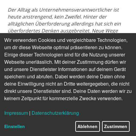
Der Alltag als Unternehmensverantwortlicher ist 
heute anstrengend, kein Zweifel. Hinter der 
alltäglichen Überforderung allerdings hat sich ein 
überfordertes Denken ausgebreitet. Neue Wege 
wehrt dieses überforderte Denken ab, da es ganz 
Wir verwenden Cookies und vergleichbare Technologien,
darauf ausgerichtet ist, den Status quo möglichst 
um dir diese Webseite optimal präsentieren zu können.
gut abzusichern. Da dieser Wunsch nicht verkehrt 
Einige dieser Technologien sind für die Nutzung unserer
ist, ist er so überzeugend.
Webseite unerlässlich. Mit deiner Zustimmung dürfen wir
Aber er ist auch nicht völlig richtig. Denn der Deckel, 
und unsere Dienstleister Informationen auf deinem Gerät
den er auf jedes Innovationsstreben legt, kann 
speichern und abrufen. Dabei werden deine Daten ohne
seinerseits für den Erfolg gefährlich werden.
deine Einwilligung nicht an Dritte weitergegeben, die nicht
Wenn Einwände, die eigentlich Vorwände sind, sich 
direkt unsere Dienstleister sind. Deine Daten werden wir zu
in einem Betrieb zu Einstellungen oder gar 
keinem Zeitpunkt für kommerzielle Zwecke verwenden.
Vorurteilen verfestigen, sollten die Alarmglocken 
klingeln – spätestens dann ist es Zeit für eine kleine 
Impressum
|
Datenschutzerklärung
mentale Übung. Frank Siegel, Gründer und 
Geschäftsführer des Druckereisoftware-
Einstellen
Ablehnen
Zustimmen
Herstellers 
Obility
, stellt sie am Ende dieses Beitrags 
vor.