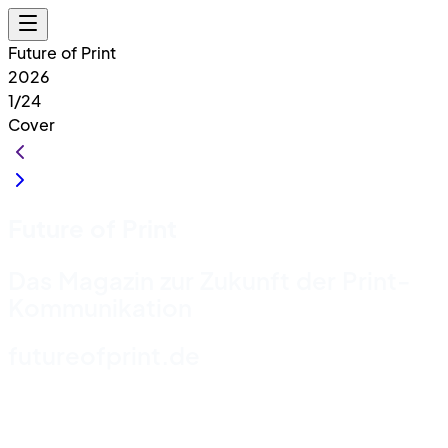
Future of Print
2026
1/24
Cover
Future of Print
Das Magazin zur Zukunft der Print-
Kommunikation
futureofprint.de